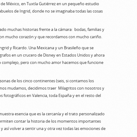
 de México, en Tuxtla Gutiérrez en un pequeño estudio
 abuelos de Ingrid, donde no se imaginaba todas las cosas
do muchas historias frente a la cámara: bodas, familias y
con mucho corazón y que recordamos con mucho cariño.
ngrid y Ricardo. Una Mexicana y un Brasileño que se
rafos en un crucero de Disney en Estados Unidos y ahora
co complejo, pero con mucho amor hacemos que funcione
nas de los cinco continentes (seis, si contamos los
 nos mudamos, decidimos traer Milagritos con nosotros y
 fotográficos en Valencia, toda España y en el resto del
estra esencia que es la cercanía y el trato personalizado
ermiten contar la historia de los momentos importantes
 así volver a sentir una y otra vez todas las emociones de